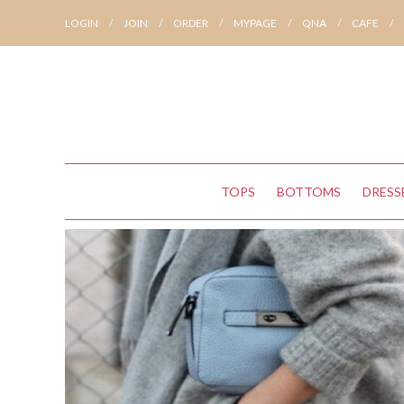
LOGIN
/
JOIN
/
ORDER
/
MYPAGE
/
QNA
/
CAFE
/
TOPS
BOTTOMS
DRESS