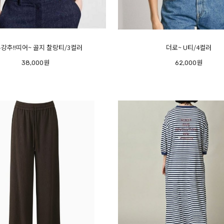
강추!!띠어~ 골지 찰랑티/3컬러
더로~ U티/4컬러
38,000원
62,000원