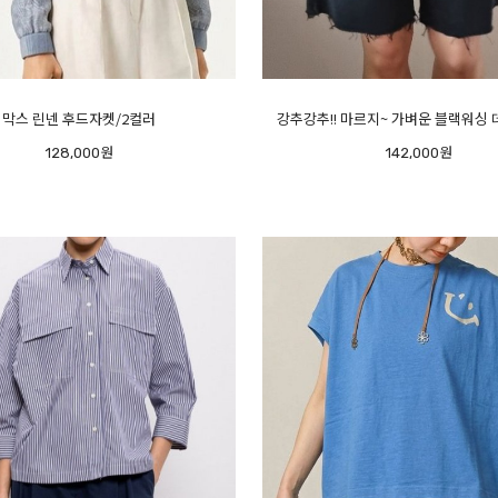
막스 린넨 후드자켓/2컬러
강추강추!! 마르지~ 가벼운 블랙워싱
128,000원
142,000원