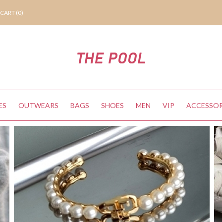
CART (
0
)
ES
OUTWEARS
BAGS
SHOES
MEN
VIP
ACCESSOR