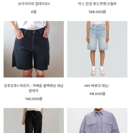
브이아이피 업데이트!!
막스 린넨 후드자켓/2컬러
0원
128,000원
강추강추!! 마르지~ 가벼운 블랙워싱 데님
MM 버뷰다 데님~
반바지
98,000원
142,000원