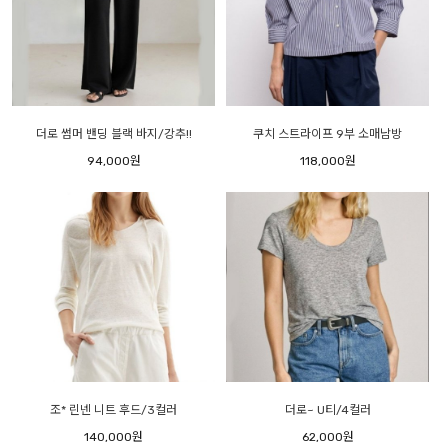
더로 썸머 밴딩 블랙 바지/강추!!
쿠치 스트라이프 9부 소매남방
94,000원
118,000원
조* 린넨 니트 후드/3컬러
더로~ U티/4컬러
140,000원
62,000원