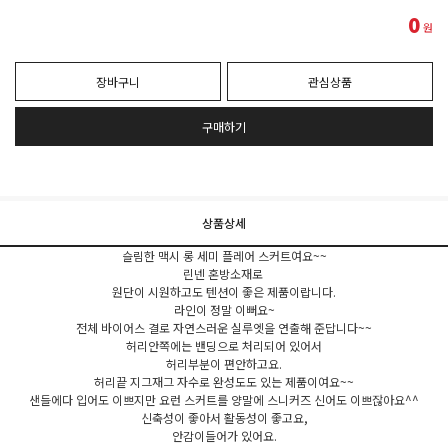
0
원
장바구니
관심상품
구매하기
상품상세
슬림한 맥시 롱 세미 플레어 스커트여요~~
린넨 혼방소재로
원단이 시원하고도 텐션이 좋은 제품이랍니다.
라인이 정말 이뻐요~
전체 바이어스 결로 자연스러운 실루엣을 연출해 준답니다~~
허리안쪽에는 밴딩으로 처리되어 있어서
허리부분이 편안하고요.
허리끝 지그재그 자수로 완성도도 있는 제품이여요~~
샌들에다 입어도 이쁘지만 요런 스커트를 양말에 스니커즈 신어도 이쁘잖아요^^
신축성이 좋아서 활동성이 좋고요,
안감이들어가 있어요.