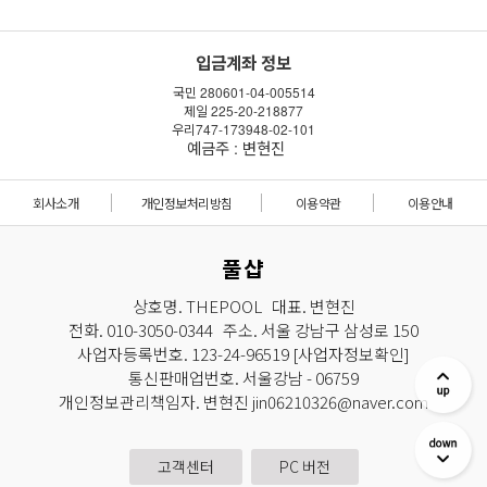
입금계좌 정보
국민 280601-04-005514
제일 225-20-218877
우리747-173948-02-101
예금주 : 변현진
회사소개
개인정보처리방침
이용약관
이용안내
풀샵
상호명. THEPOOL 대표. 변현진
전화. 010-3050-0344 주소. 서울 강남구 삼성로 150
사업자등록번호. 123-24-96519
[사업자정보확인]
통신판매업번호. 서울강남 - 06759
개인정보관리책임자. 변현진 jin06210326@naver.com
고객센터
PC 버전