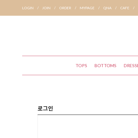
LOGIN
/
JOIN
/
ORDER
/
MYPAGE
/
QNA
/
CAFE
/
TOPS
BOTTOMS
DRESS
로그인