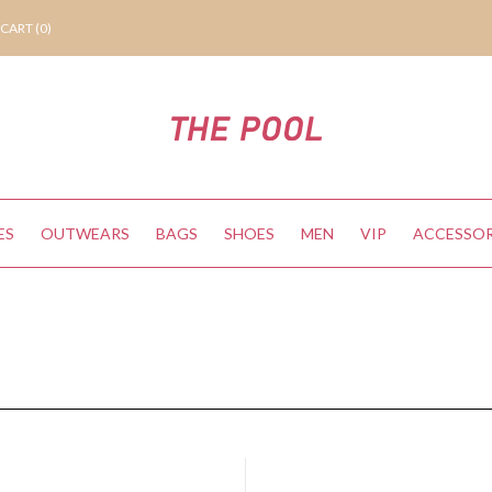
CART (
0
)
ES
OUTWEARS
BAGS
SHOES
MEN
VIP
ACCESSOR