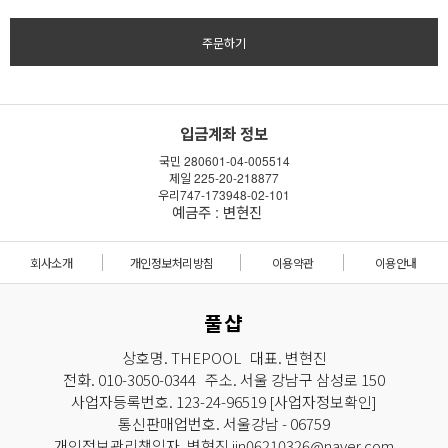
주문하기
입금계좌 정보
국민 280601-04-005514
제일 225-20-218877
우리747-173948-02-101
예금주 : 변현진
회사소개
개인정보처리방침
이용약관
이용안내
풀샵
상호명. THEPOOL 대표. 변현진
전화. 010-3050-0344 주소. 서울 강남구 삼성로 150
사업자등록번호. 123-24-96519
[사업자정보확인]
통신판매업번호. 서울강남 - 06759
개인정보관리책임자. 변현진 jin06210326@naver.com