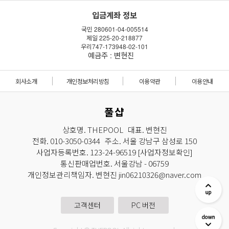
입금계좌 정보
국민 280601-04-005514
제일 225-20-218877
우리747-173948-02-101
예금주 : 변현진
회사소개
개인정보처리방침
이용약관
이용안내
풀샵
상호명. THEPOOL 대표. 변현진
전화. 010-3050-0344 주소. 서울 강남구 삼성로 150
사업자등록번호. 123-24-96519
[사업자정보확인]
통신판매업번호. 서울강남 - 06759
개인정보관리책임자. 변현진 jin06210326@naver.com
고객센터
PC 버전