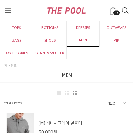
0
TOPS
BOTTOMS
DRESSES
OUTWEARS
MEN
BAGS
SHOES
VIP
ACCESSORIES
SCARF & MUFFER
홈
MEN
MEN
total
7
items
(M) 바나~ 그레이 별후디
30,000원