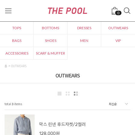
0
TOPS
BOTTOMS
DRESSES
OUTWEARS
BAGS
SHOES
MEN
VIP
ACCESSORIES
SCARF & MUFFER
홈
OUTWEARS
OUTWEARS
total
3
items
막스 린넨 후드자켓/2컬러
128,000원